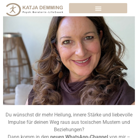
NEU: MEDITATIONEN
Du wünschst dir mehr Heilung, innere Stärke und liebevolle
Impulse für deinen Weg raus aus toxischen Mustern und
Beziehungen?
Dann komm in den
neuen WhatsApp-Channel
von mir –