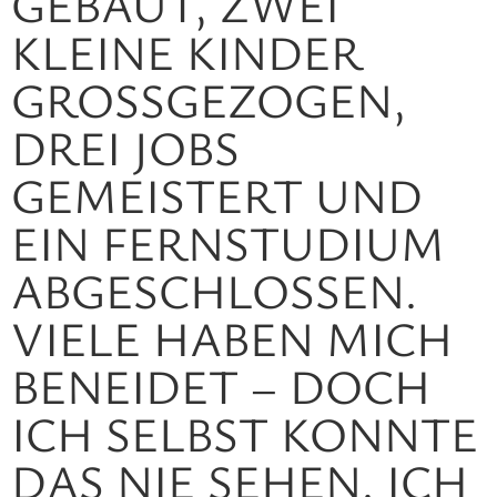
EBAUT, ZWEI K
LEINE KINDER G
ROSSGEZOGEN, DR
EI JOBS GE
MEISTERT UND EI
N FERNSTUDIUM AB
GESCHLOSSEN. VI
ELE HABEN MICH BE
NEIDET – DOCH IC
H SELBST KONNTE DA
S NIE SEHEN. ICH FÜ