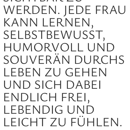
RDEN. JEDE FRAU KA
NN LERNEN, SE
LBSTBEWUSST, HU
MORVOLL UND SO
UVERÄN DURCHS LE
BEN ZU GEHEN UN
D SICH DABEI EN
DLICH FREI, LE
BENDIG UND LE
ICHT ZU FÜHLEN.