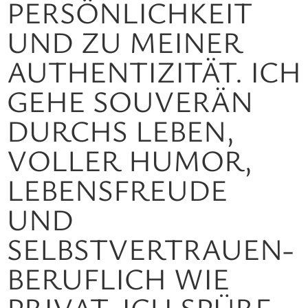
RSÖNLICHKEIT UN
D ZU MEINER AU
THENTIZITÄT. ICH GE
HE SOUVERÄN DU
RCHS LEBEN, VO
LLER HUMOR, LE
BENSFREUDE UN
D SE
LBSTVERTRAUEN- BE
RUFLICH WIE PR
IVAT. ICH SPÜRE LE