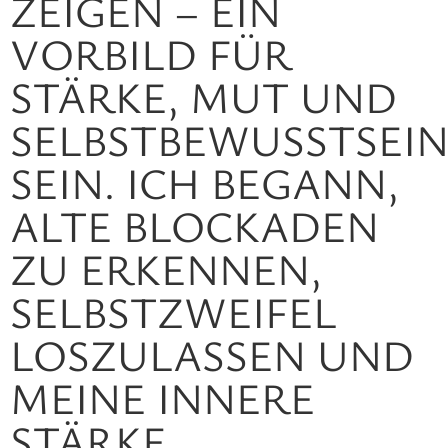
IGEN – EIN VO
RBILD FÜR ST
ÄRKE, MUT UND SE
LBSTBEWUSSTSEIN S
IN. ICH BEGANN, AL
TE BLOCKADEN ZU
ERKENNEN, SE
LBSTZWEIFEL LO
SZULASSEN UND ME
INE INNERE ST
ÄRKE WI