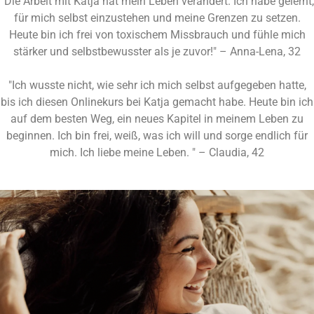
"Die Arbeit mit Katja hat mein Leben verändert. Ich habe gelernt,
für mich selbst einzustehen und meine Grenzen zu setzen.
Heute bin ich frei von toxischem Missbrauch und fühle mich
stärker und selbstbewusster als je zuvor!" – Anna-Lena, 32
"Ich wusste nicht, wie sehr ich mich selbst aufgegeben hatte,
bis ich diesen Onlinekurs bei Katja gemacht habe. Heute bin ich
auf dem besten Weg, ein neues Kapitel in meinem Leben zu
beginnen. Ich bin frei, weiß, was ich will und sorge endlich für
mich. Ich liebe meine Leben. " – Claudia, 42
BEREIT DICH ZU
BEFREIEN?
Melde dich jetzt für
BREAK FREE
an und starte deine Reise in
ein freies, erfülltes Leben.
Nutze den ersten Schritt zur Befreiung und melde dich noch