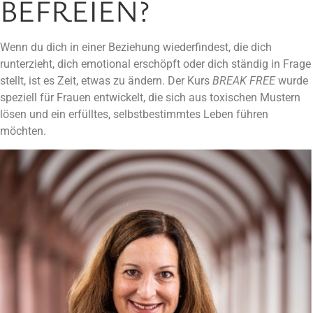
BEFREIEN?
Wenn du dich in einer Beziehung wiederfindest, die dich
runterzieht, dich emotional erschöpft oder dich ständig in Frage
stellt, ist es Zeit, etwas zu ändern. Der Kurs
BREAK FREE
wurde
speziell für Frauen entwickelt, die sich aus toxischen Mustern
lösen und ein erfülltes, selbstbestimmtes Leben führen
möchten.
WARUM BREAK FREE?
In toxischen Beziehungen verlieren wir oft unser
Selbstwertgefühl, unsere innere Stärke und die Kontrolle über
unser eigenes Leben. Diese Dynamiken können tiefgreifende
Auswirkungen auf unser emotionales, psychisches und sogar
physisches Wohlbefinden haben.
BREAK FREE
hilft dir, den
ersten Schritt in die Freiheit zu gehen und dich aus diesen
schädlichen Mustern zu befreien.