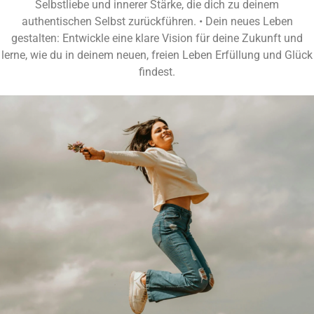
Selbstliebe und innerer Stärke, die dich zu deinem
authentischen Selbst zurückführen. • Dein neues Leben
gestalten: Entwickle eine klare Vision für deine Zukunft und
lerne, wie du in deinem neuen, freien Leben Erfüllung und Glück
findest.
WAS DICH
ERWARTET:
4 Wochen voller kraftvoller Impulse und
Übungen:
Schritt für Schritt wirst du lernen, dich von
emotionaler Abhängigkeit zu befreien und deine innere
Freiheit zu etablieren.
Video-Lektionen & Audio-Meditationen:
Anschauliche,
tiefgehende Inhalte, die dir helfen, dich auf deinem Weg
zu unterstützen und zu begleiten.
Arbeitsblätter & Übungen:
Praktische Hilfsmittel, mit
denen du das Gelernte sofort in deinem Leben umsetzen