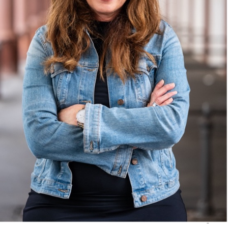
jetzt anmelden
WAS WIRST DU LERNEN?
• Erkenne toxische Beziehungen: Lerne die häufigsten
Warnsignale zu identifizieren und erkenne, wann du in einer
ungesunden Beziehung gefangen bist und löse sie.
• Heilung beginnen: Entwickle Strategien, um emotionale
Wunden zu heilen und dein inneres Gleichgewicht
wiederzufinden.
• Setze gesunde Grenzen: Lerne, wie du Grenzen setzt und
respektierst – sowohl in bestehenden Beziehungen als auch für
zukünftige.
• Stärke dein Selbstbewusstsein: Baue das Vertrauen in dich
selbst auf, um deine Entscheidungen selbstbestimmt zu treffen
und dich von der Meinung anderer zu lösen.
• Selbstliebe aktivieren: Entdecke Techniken zur Förderung von